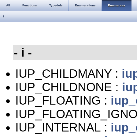
All
Functions
Typedefs
Enumerations
Enumerator
i
- i -
IUP_CHILDMANY :
iu
IUP_CHILDNONE :
iu
IUP_FLOATING :
iup_
IUP_FLOATING_IGNO
IUP_INTERNAL :
iup_