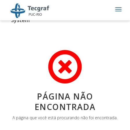
Tecgraf Institute - Content Management
System
QUEM SOMOS
Com 30 anos, o Instituto Tecgraf de Desenvolvimento de
Software Técnico-Científico da PUC-Rio (Tecgraf/PUC-Rio)
PÁGINA NÃO
é um modelo brasileiro de sucesso em PD&I
ENCONTRADA
autossustentável.
VEJA MAIS
A página que você está procurando não foi encontrada.