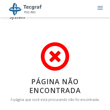
Tecgraf Institute - Content Management
System
QUEM SOMOS
Com 30 anos, o Instituto Tecgraf de Desenvolvimento de
Software Técnico-Científico da PUC-Rio (Tecgraf/PUC-Rio)
PÁGINA NÃO
é um modelo brasileiro de sucesso em PD&I
ENCONTRADA
autossustentável.
VEJA MAIS
A página que você está procurando não foi encontrada.