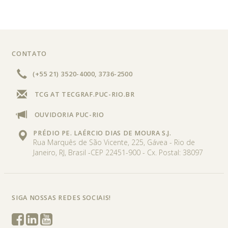
CONTATO
COMPETÊNCIAS
(+55 21) 3520-4000, 3736-2500
Modelagem e Simulação Computacional
|
Gestão de
TCG AT TECGRAF.PUC-RIO.BR
Dados e Ciência de Dados
|
Tecnologias de
Interatividade Digital
|
Indústria 4.0
|
Otimização e
OUVIDORIA PUC-RIO
Logística
|
PRÉDIO PE. LAÉRCIO DIAS DE MOURA S.J.
Rua Marquês de São Vicente, 225, Gávea - Rio de
VEJA MAIS
Janeiro, RJ, Brasil -CEP 22451-900 - Cx. Postal: 38097
SIGA NOSSAS REDES SOCIAIS!
LINHA DO
PRÊMIOS
STAFF
EMBRAPII
OPORTUNIDADES
TEMPO
DE TRABALHO